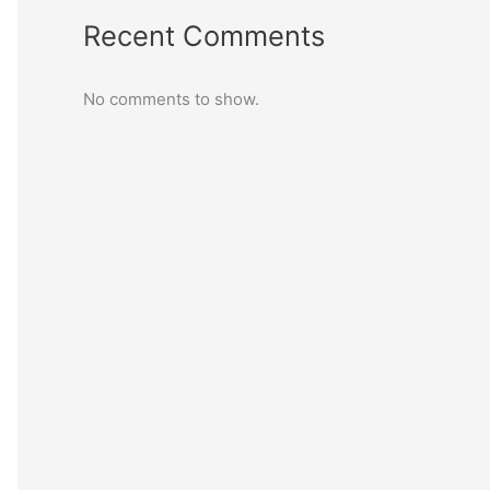
Recent Comments
No comments to show.