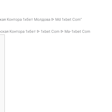
кая Контора 1хбет Молдова ᐉ Md 1xbet Com”
ская Контора 1хбет ᐉ 1xbet Com ᐉ Ma-1xbet Com