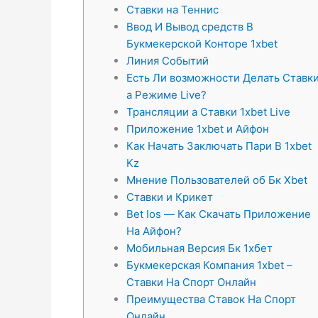
Ставки на Теннис
Ввод И Вывод средств В
Букмекерской Конторе 1xbet
Линия Событий
Есть Ли возможности Делать Ставк
а Режиме Live?
Трансляции а Ставки 1xbet Live
Приложение 1хbet и Айфон
Как Начать Заключать Пари В 1xbet
Kz
Мнение Пользователей об Бк Xbet
Ставки и Крикет
Bet Іos — Как Скачать Приложение
На Айфон?
Мобильная Версия Бк 1хбет
Букмекерская Компания 1xbet –
Ставки На Спорт Онлайн
Преимущества Ставок На Спорт
Онлайн