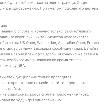
они будет отображаться на один странице. Опция
ду игры одновременно. При умелом подходе это делаем
тане
 знаний о спорте и, конечно только, от счастливого
юдать за игрой лучших теннисистов человечества –
 биться на US Open, Wimbeldon, Australian Open, French
е ставки с самыми высокими коэффициентами. Делайте
дителя в серии плей-офф Европы. И конечно же ставка в
пытать незабываемые мыслишки во время финала
ю команду NBA.
ки этой дисциплине только проводятся.
 скачать приложение на мобильный телефон — это
 настройки.
 на смартфонах, могут скачать приложение 1xbet.
 пари по ходу игры одновременно.