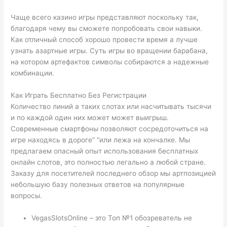
Чаще всего казино игры представляют поскольку так,
благодаря чему вы сможете попробовать свои навыки.
Как отличный способ хорошо провести время а лучше
узнать азартные игры. Суть игры во вращении барабана,
на котором артефактов символы собираются а надежные
комбинации.
Как Играть Бесплатно Без Регистрации
Количество линий а таких слотах или насчитывать тысячи
и по каждой один них может может выигрыш.
Современные смартфоны позволяют сосредоточиться на
игре находясь в дороге” “или лежа на кончалке. Мы
предлагаем опасный опыт использования бесплатных
онлайн слотов, это полностью легально а любой стране.
Заказу для посетителей последнего обзор мы артпозицией
небольшую базу полезных ответов на популярные
вопросы.
VegasSlotsOnline – это Топ №1 обозреватель не