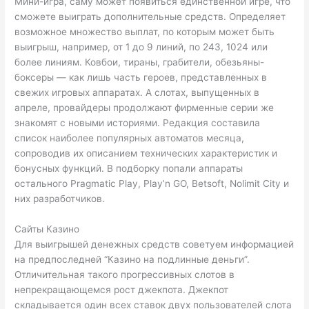
Мини-игра, саму может появиться единственной игре, что
сможете выиграть дополнительные средств. Определяет
возможное множество выплат, по которым может быть
выигрыш, например, от 1 до 9 линий, по 243, 1024 или
более линиям. Ковбои, тираны, грабители, обезьяны-
боксеры — как лишь часть героев, представленных в
свежих игровых аппаратах. А слотах, выпущенных в
апреле, провайдеры продолжают фирменные серии же
знакомят с новыми историями. Редакция составила
список наиболее популярных автоматов месяца,
сопроводив их описанием технических характеристик и
бонусных функций. В подборку попали аппараты
остального Pragmatic Play, Play’n GO, Betsoft, Nolimit City и
них разработчиков.
Сайты Казино
Для выигрышей денежных средств советуем информацией
на предпоследней “Казино на подлинные деньги”.
Отличительная такого прогрессивных слотов в
непрекращающемся рост джекпота. Джекпот
складывается один всех ставок двух пользователей слота