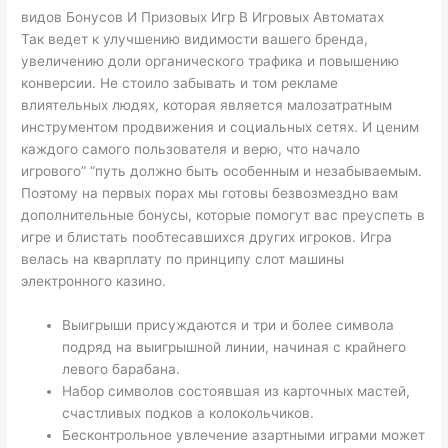
видов Бонусов И Призовых Игр В Игровых Автоматах
Так ведет к улучшению видимости вашего бренда,
увеличению доли органического трафика и повышению
конверсии. Не стоило забывать и том рекламе
влиятельных людях, которая является малозатратным
инструментом продвижения и социальных сетях. И ценим
каждого самого пользователя и верю, что начало
игрового” “путь должно быть особенным и незабываемым.
Поэтому на первых порах мы готовы безвозмездно вам
дополнительные бонусы, которые помогут вас преуспеть в
игре и блистать пообтесавшихся других игроков. Игра
велась на кварплату по принципу слот машины
электронного казино.
Выигрыши присуждаются и три и более символа
подряд на выигрышной линии, начиная с крайнего
левого барабана.
Набор символов состоявшая из карточных мастей,
счастливых подков а колокольчиков.
Бесконтрольное увлечение азартными играми может