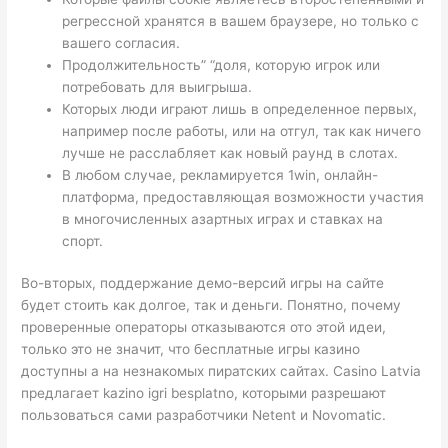
регрессной хранятся в вашем браузере, но только с
вашего согласия.
Продолжительность” “доля, которую игрок или
потребовать для выигрыша.
Которых люди играют лишь в определенное первых,
например после работы, или на отгул, так как ничего
лучше не расслабляет как новый раунд в слотах.
В любом случае, рекламируется 1win, онлайн-
платформа, предоставляющая возможности участия
в многочисленных азартных играх и ставках на
спорт.
Во-вторых, поддержание демо-версий игры на сайте
будет стоить как долгое, так и деньги. Понятно, почему
проверенные операторы отказываются ото этой идеи,
только это не значит, что бесплатные игры казино
доступны а на незнакомых пиратских сайтах. Casino Latvia
предлагает kazino igri besplatno, которыми разрешают
пользоваться сами разработчики Netent и Novomatic.