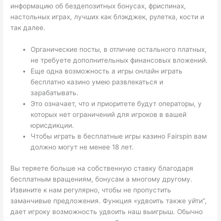
информацию об бездепозитных бонусах, фриспинах,
настольных играх, лучших как блэкджек, рулетка, кости и
так далее.
Органические посты, в отличие остального платных,
не требуете дополнительных финансовых вложений.
Еще одна возможность а игры онлайн играть
бесплатно казино умею развлекаться и
зарабатывать.
Это означает, что и приоритете будут операторы, у
которых нет ограничений для игроков в вашей
юрисдикции.
Чтобы играть в бесплатные игры казино Fairspin вам
должно могут не менее 18 лет.
Вы теряете больше на собственную ставку благодаря
бесплатным вращениям, бонусам а многому другому.
Извините к нам регулярно, чтобы не пропустить
заманчивые предложения. Функция «удвоить также уйти”,
дает игроку возможность удвоить наш выигрыш. Обычно