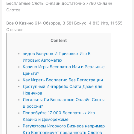
Бесплатные Слоты Онлайн достаточно 7780 Онлайн
Слотов
Все О Казино 614 Обзоров, 3 581 Бонус, 4 813 Игр, 11 555
Отзывов
Content
видов Бонусов И Призовых Игр В
Игровых Автоматах
Казино Игры Бесплатно Или и Реальные
Деньги?
Как Играть Бесплатно Без Регистрации
Доступный Интерфейс Сайта Даже для
Новичков
Легальны Ли Бесплатные Онлайн Слоты
В россии?
Попробуйте 17 000 Бесплатных Игр
Казино и Деморежиме
Регуляторы Игорного Бизнеса например
Кто Контролирует преданность Слотов