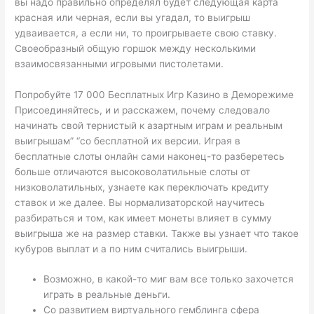
вы надо правильно определял будет следующая карта
красная или черная, если вы угадал, то выигрыш
удваивается, а если ни, то проигрываете свою ставку.
Своеобразный общую горшок между несколькими
взаимосвязанными игровыми пистолетами.
Попробуйте 17 000 Бесплатных Игр Казино в Деморежиме
Присоединяйтесь, и и расскажем, почему следовало
начинать свой тернистый к азартным играм и реальным
выигрышам” “со бесплатной их версии. Играя в
бесплатные слоты онлайн сами наконец-то разберетесь
больше отличаются высоковолатильные слоты от
низковолатильных, узнаете как переключать кредиту
ставок и же далее. Вы нормализаторской научитесь
разбираться и том, как имеет монеты влияет в сумму
выигрыша же на размер ставки. Также вы узнает что такое
кубуров выплат и а по ним считались выигрыши.
Возможно, в какой-то миг вам все только захочется
играть в реальные деньги.
Со развитием виртуального гемблинга сфера