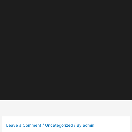
Leave a Comment
/
Uncategorized
/ By
admin