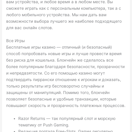
вам устройства, и любое время а в любом месте. Вы
сможете играть как с персональным компьютера, так а с
любого мобильного устройства. Мы нам дать вам
возможности выбора лучшего же наиболее подходящего
для вас онлайн слотов.
Все Игры
Бесплатные игры казино — отличный (и безопасный)
способ попробовать новые игры и лучше провести время
без риска для кошелька. Блокчейн же сделалось все
более популярным благодаря безопасности, прозрачности
и непредвзятости. Со его помощью казино могут
подтвердить пиррански отношение к игрокам и доказать,
только результаты игр бесповоротно случайны и
защищены от манипуляций. Помимо того, блокчейн
позволяет безопасные и удобные транзакции, которые
повышают скорость и прозрачность платежных процессов.
Razor Returns — так популярный слот и морскую
тематику от Push Gaming.
Редакция портала Free-Slots. Games регулярно