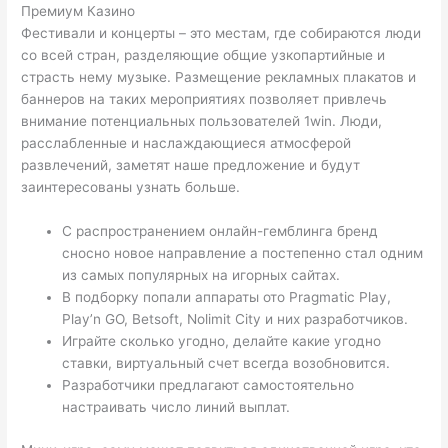
Премиум Казино
Фестивали и концерты – это местам, где собираются люди
со всей стран, разделяющие общие узкопартийные и
страсть нему музыке. Размещение рекламных плакатов и
баннеров на таких мероприятиях позволяет привлечь
внимание потенциальных пользователей 1win. Люди,
расслабленные и наслаждающиеся атмосферой
развлечений, заметят наше предложение и будут
заинтересованы узнать больше.
С распространением онлайн-гемблинга бренд
сносно новое направление а постепенно стал одним
из самых популярных на игорных сайтах.
В подборку попали аппараты ото Pragmatic Play,
Play’n GO, Betsoft, Nolimit City и них разработчиков.
Играйте сколько угодно, делайте какие угодно
ставки, виртуальный счет всегда возобновится.
Разработчики предлагают самостоятельно
настраивать число линий выплат.