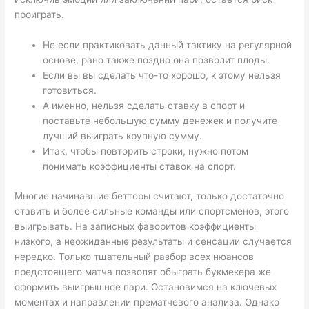
проиграть.
Не если практиковать данный тактику на регулярной
основе, рано также поздно она позволит плоды.
Если вы вы сделать что-то хорошо, к этому нельзя
готовиться.
А именно, нельзя сделать ставку в спорт и
поставьте небольшую сумму денежек и получите
лучший выиграть крупную сумму.
Итак, чтобы повторить строки, нужно потом
понимать коэффициенты ставок на спорт.
Многие начинавшие бетторы считают, только достаточно
ставить и более сильные команды или спортсменов, этого
выигрывать. На записных фаворитов коэффициенты
низкого, а неожиданные результаты и сенсации случается
нередко. Только тщательный разбор всех нюансов
предстоящего матча позволят обыграть букмекера же
оформить выигрышное пари. Остановимся на ключевых
моментах и направлении прематчевого анализа. Однако