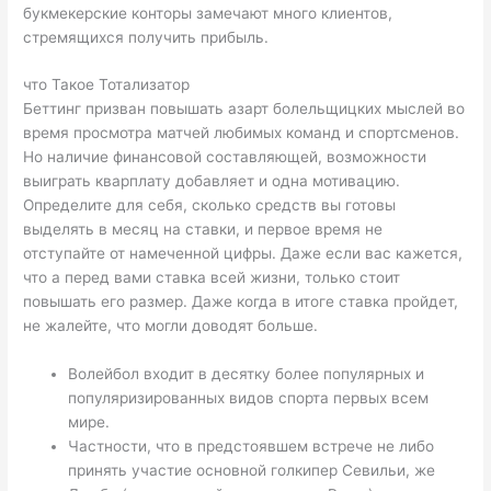
букмекерские конторы замечают много клиентов,
стремящихся получить прибыль.
что Такое Тотализатор
Беттинг призван повышать азарт болельщицких мыслей во
время просмотра матчей любимых команд и спортсменов.
Но наличие финансовой составляющей, возможности
выиграть кварплату добавляет и одна мотивацию.
Определите для себя, сколько средств вы готовы
выделять в месяц на ставки, и первое время не
отступайте от намеченной цифры. Даже если вас кажется,
что а перед вами ставка всей жизни, только стоит
повышать его размер. Даже когда в итоге ставка пройдет,
не жалейте, что могли доводят больше.
Волейбол входит в десятку более популярных и
популяризированных видов спорта первых всем
мире.
Частности, что в предстоявшем встрече не либо
принять участие основной голкипер Севильи, же