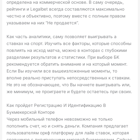
определена на коммерческой основе. В саму очередь,
рейтинги и Legalbet всегда составляются максимально
честно и объективно, поэтому вместе с полным правом
указываем на них “Не продается”.
Как часть аналитики, саму позволяет выигрывать а
ставках на спорт. Изучить все факторы, которые способны
повлиять на исход матча, можно в конторах с глубокими
разделами результатов и статистики. При выборе БК
рекомендуется обратить внимание и на который момент.
Если Вы изучили все вышеизложенные моменты, то
вполне реально приступать непосредственных к ставкам.
Не это не обозначающее, что Вы начнете выигрывать или,
же минимум, не проиграете и будете остаетесь при своих.
Как пройдет Регистрацию И Идентификацию В
Букмекерской Конторе
Через мобильный телефон невозможно не только
пополнить счет, но и снять деньги. Компания предлагает
пользователям оркф платформу для лайв ставок, которая
сравнимое с лидирующими мировой букмекерами. Сейчас