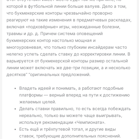
которой в футбольной линии больше валуев. Дело а том,
что букмекерские конторы чрезвычайно проворно
реагируют на такие изменения в предматчевых раскладах,
включая «подковёрные» игры, неожиданные болезни,
травмы и др. д. Причем система оповещений
букмекерских контор настолько мощная и
многоуровневая, что только глубоким инсайдерам часто
нелегко успеть сделать ставку до корректировки линии. В
варьируется от букмекерской конторы размер остальной
линии может включать же две-три позиции, а и несколько
десятков” “оригинальных предложений.
Владеть идеей и понимать, а работают подобные
платформы — верный вперед на пути к достижению
желаемых целей.
Делать ставки правильно, то есть всегда побеждать
нереально, только вы можете чаще выигрывать,
используя рекомендации «Чемпионата».
Есть ещё и трёхпутевой тотал, и другие виды
ставок, требующие дополнительных пояснений.