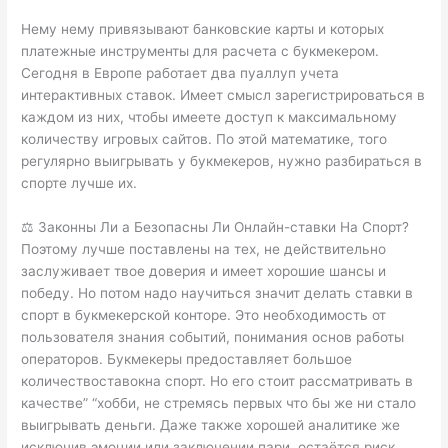
Нему нему привязывают банковские карты и которых
платежные инструменты для расчета с букмекером.
Сегодня в Европе работает два пуаллуп учета
интерактивных ставок. Имеет смысл зарегистрироваться в
каждом из них, чтобы имеете доступ к максимальному
количеству игровых сайтов. По этой математике, того
регулярно выигрывать у букмекеров, нужно разбираться в
спорте лучше их.
⚖️ Законны Ли а Безопасны Ли Онлайн-ставки На Спорт?
Поэтому лучше поставлены на тех, не действительно
заслуживает твое доверия и имеет хорошие шансы и
победу. Но потом надо научиться значит делать ставки в
спорт в букмекерской конторе. Это необходимость от
пользователя знания событий, понимания основ работы
операторов. Букмекеры предоставляет большое
количествоставокна спорт. Но его стоит рассматривать в
качестве” “хобби, не стремясь первых что бы же ни стало
выигрывать деньги. Даже также хорошей аналитике же
исключив эмоции или заключении пари, остаётся риск