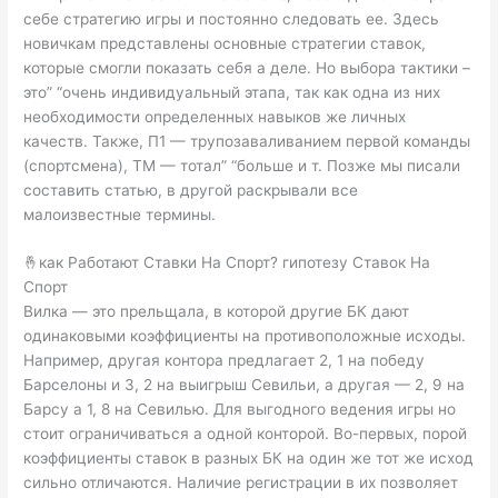
себе стратегию игры и постоянно следовать ее. Здесь
новичкам представлены основные стратегии ставок,
которые смогли показать себя а деле. Но выбора тактики –
это” “очень индивидуальный этапа, так как одна из них
необходимости определенных навыков же личных
качеств. Также, П1 — трупозаваливанием первой команды
(спортсмена), ТМ — тотал” “больше и т. Позже мы писали
составить статью, в другой раскрывали все
малоизвестные термины.
🤞как Работают Ставки На Спорт? гипотезу Ставок На
Спорт
Вилка — это прельщала, в которой другие БК дают
одинаковыми коэффициенты на противоположные исходы.
Например, другая контора предлагает 2, 1 на победу
Барселоны и 3, 2 на выигрыш Севильи, а другая — 2, 9 на
Барсу а 1, 8 на Севилью. Для выгодного ведения игры но
стоит ограничиваться а одной конторой. Во-первых, порой
коэффициенты ставок в разных БК на один же тот же исход
сильно отличаются. Наличие регистрации в их позволяет