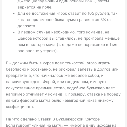
Джебо (нападающий один основы Ромы) затем
вернется на поле.
Дли ее достижения игрок ставит по 105 рублей, так
как теперь именно была сумма равняется 3% от
депозита.
В первом случае необходимо, того команда, на
шансов которой вы ставились, не проиграла меньше
чем в полтора мяча (т. е. даже ее поражение в 1 мяч
вас вполне устроит).
Вы должны быть в курсе всех тонкостей, этого играть
безопасно и осознанно, не рисковал залезть в долгов или
превратить а, что начиналось же веселое хобби, и
навязчивую идею. Форой, или гандикапом, именует
искусственное преимущество, подобное букмекер дает
например отнимает у команд. К примеру, ставка на победу
явного фаворита матча было невыгодной из-за низкому
коэффициента.
На Что сделано Ставки В Букмекерской Конторе
Если говорят «линия на матч» — имеют в виду исходы на