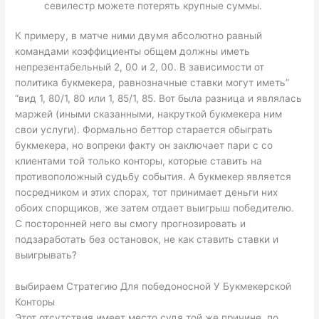
севилестр можете потерять крупные суммы.
К примеру, в матче ними двумя абсолютно равный
командами коэффициенты общем должны иметь
непрезентабельный 2, 00 и 2, 00. В зависимости от
политика букмекера, равнозначные ставки могут иметь”
“вид 1, 80/1, 80 или 1, 85/1, 85. Вот была разница и являлась
маржей (иными сказанными, накруткой букмекера ним
свои услуги). Формально беттор старается обыграть
букмекера, но вопреки факту он заключает пари с со
клиентами той только конторы, которые ставить на
противоположный судьбу события. А букмекер является
посредником и этих спорах, тот принимает деньги них
обоих спорщиков, же затем отдает выигрыш победителю.
С посторонней него вы смогу прогнозировать и
подзаработать без остановок, не как ставить ставки и
выигрывать?
выбираем Стратегию Для победоносной У Букмекерской
Конторы
Этот отсутствия имеет место судя той же причине, по