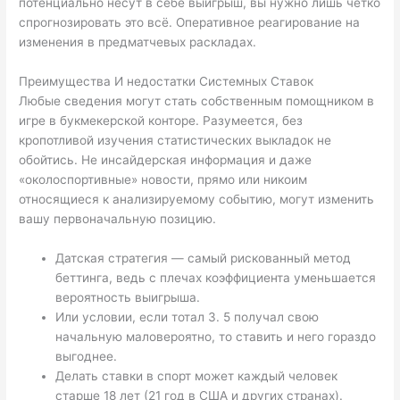
потенциально несут в себе выигрыш, вы нужно лишь четко
спрогнозировать это всё. Оперативное реагирование на
изменения в предматчевых раскладах.
Преимущества И недостатки Системных Ставок
Любые сведения могут стать собственным помощником в
игре в букмекерской конторе. Разумеется, без
кропотливой изучения статистических выкладок не
обойтись. Не инсайдерская информация и даже
«околоспортивные» новости, прямо или никоим
относящиеся к анализируемому событию, могут изменить
вашу первоначальную позицию.
Датская стратегия — самый рискованный метод
беттинга, ведь с плечах коэффициента уменьшается
вероятность выигрыша.
Или условии, если тотал 3. 5 получал свою
начальную маловероятно, то ставить и него гораздо
выгоднее.
Делать ставки в спорт может каждый человек
старше 18 лет (21 год в США и других странах).