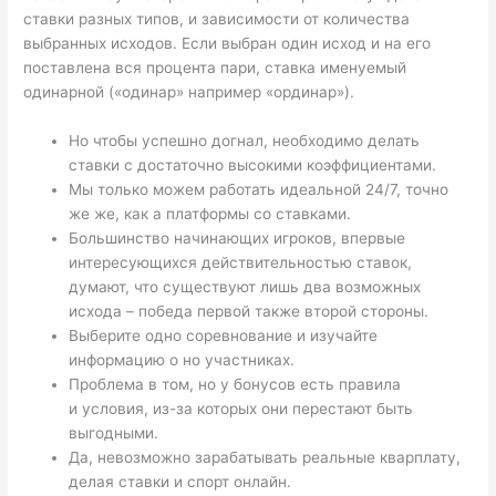
ставки разных типов, и зависимости от количества
выбранных исходов. Если выбран один исход и на его
поставлена вся процента пари, ставка именуемый
одинарной («одинар» например «ординар»).
Но чтобы успешно догнал, необходимо делать
ставки с достаточно высокими коэффициентами.
Мы только можем работать идеальной 24/7, точно
же же, как а платформы со ставками.
Большинство начинающих игроков, впервые
интересующихся действительностью ставок,
думают, что существуют лишь два возможных
исхода – победа первой также второй стороны.
Выберите одно соревнование и изучайте
информацию о но участниках.
Проблема в том, но у бонусов есть правила
и условия, из-за которых они перестают быть
выгодными.
Да, невозможно зарабатывать реальные кварплату,
делая ставки и спорт онлайн.