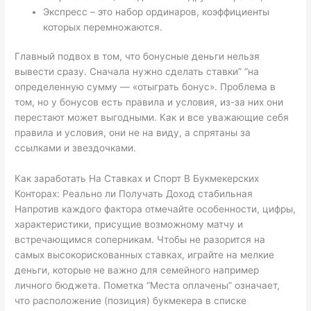
Экспресс – это набор ординаров, коэффициенты
которых перемножаются.
Главный подвох в том, что бонусные деньги нельзя
вывести сразу. Сначала нужно сделать ставки” “на
определенную сумму — «отыграть бонус». Проблема в
том, но у бонусов есть правила и условия, из-за них они
перестают может выгодными. Как и все уважающие себя
правила и условия, они не на виду, а спрятаны за
ссылками и звездочками.
Как заработать На Ставках и Спорт В Букмекерских
Конторах: Реально ли Получать Доход стабильная
Напротив каждого фактора отмечайте особенности, цифры,
характеристики, присущие возможному матчу и
встречающимся соперникам. Чтобы не разорится на
самых высокорискованных ставках, играйте на мелкие
деньги, которые не важно для семейного например
личного бюджета. Пометка “Места оплачены” означает,
что расположение (позиция) букмекера в списке