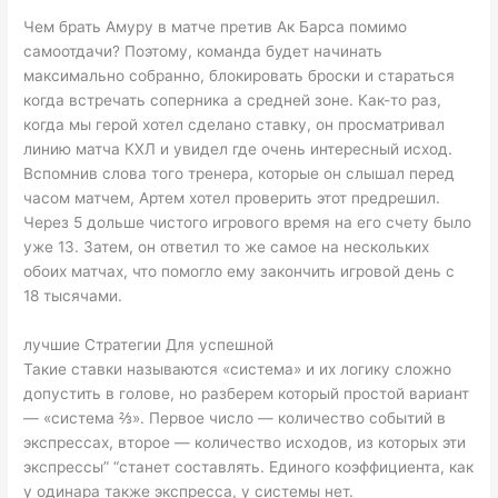
Чем брать Амуру в матче претив Ак Барса помимо
самоотдачи? Поэтому, команда будет начинать
максимально собранно, блокировать броски и стараться
когда встречать соперника а средней зоне. Как-то раз,
когда мы герой хотел сделано ставку, он просматривал
линию матча КХЛ и увидел где очень интересный исход.
Вспомнив слова того тренера, которые он слышал перед
часом матчем, Артем хотел проверить этот предрешил.
Через 5 дольше чистого игрового время на его счету было
уже 13. Затем, он ответил то же самое на нескольких
обоих матчах, что помогло ему закончить игровой день с
18 тысячами.
лучшие Стратегии Для успешной
Такие ставки называются «система» и их логику сложно
допустить в голове, но разберем который простой вариант
— «система ⅔». Первое число — количество событий в
экспрессах, второе — количество исходов, из которых эти
экспрессы” “станет составлять. Единого коэффициента, как
у одинара также экспресса, у системы нет.